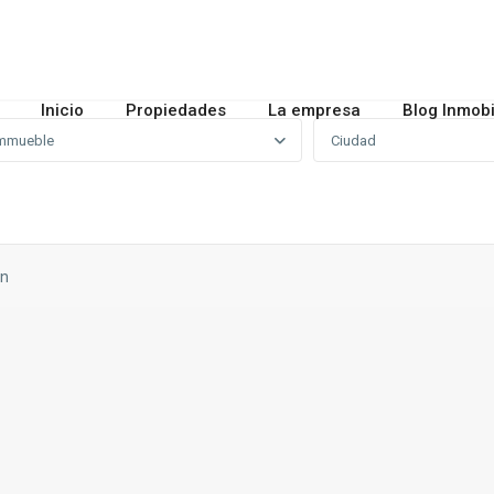
Inicio
Propiedades
La empresa
Blog Inmobi
mmueble
Ciudad
on