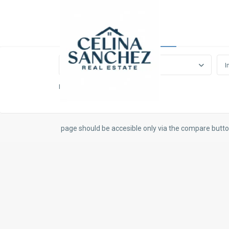
Advanced Search
Operación
I
$ 0 to $ 1,500,000
Price range:
page should be accesible only via the compare butt