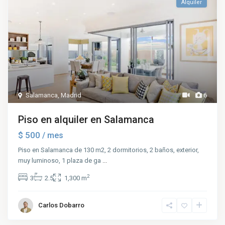
Alquiler
Salamanca
,
Madrid
6
Piso en alquiler en Salamanca
$ 500
/ mes
Piso en Salamanca de 130 m2, 2 dormitorios, 2 baños, exterior,
muy luminoso, 1 plaza de ga
...
2
3
2.5
1,300 m
Carlos Dobarro