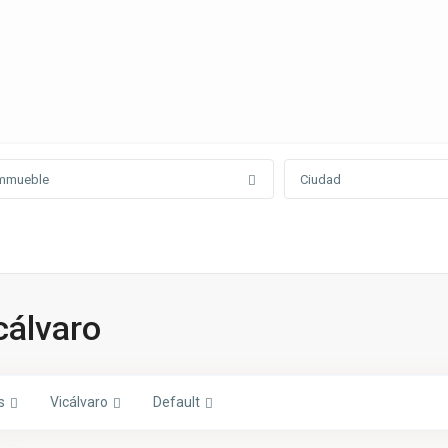
mmueble
Ciudad
icálvaro
s
Vicálvaro
Default