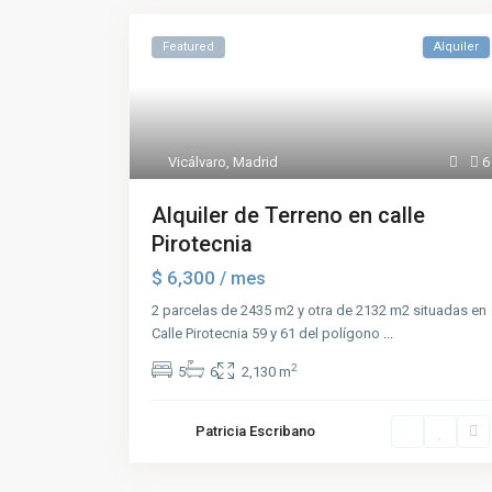
Featured
Alquiler
Vicálvaro
,
Madrid
6
Alquiler de Terreno en calle
Pirotecnia
$ 6,300
/ mes
2 parcelas de 2435 m2 y otra de 2132 m2 situadas en
Calle Pirotecnia 59 y 61 del polígono
...
2
5
6
2,130 m
Patricia Escribano